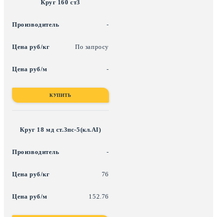
Круг 160 ст3
-
По запросу
-
КУПИТЬ
Круг 18 мд ст.3пс-5(кл.АI)
-
76
152.76