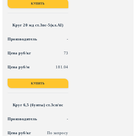
КУПИТЬ
Круг 20 мд ст.3пс-5(кл.АI)
-
73
181.04
КУПИТЬ
Круг 6,5 (бунты) ст.3сп/пс
-
По запросу