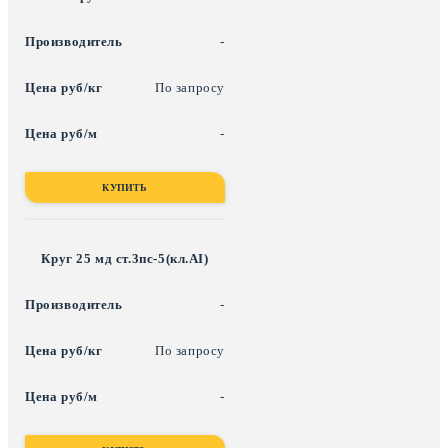
-
По запросу
-
КУПИТЬ
Круг 25 мд ст.3пс-5(кл.АI)
-
По запросу
-