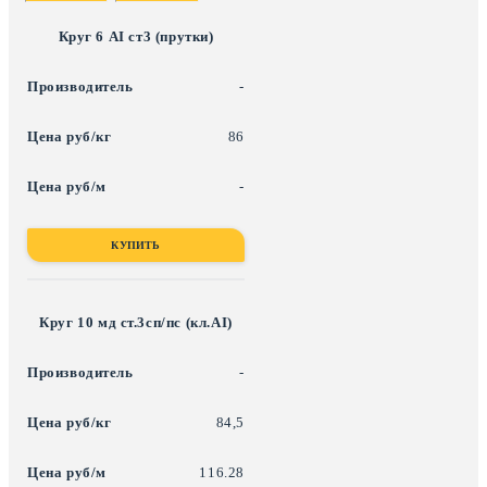
Круг 6 АI ст3 (прутки)
-
86
-
КУПИТЬ
Круг 10 мд ст.3сп/пс (кл.АI)
-
84,5
116.28